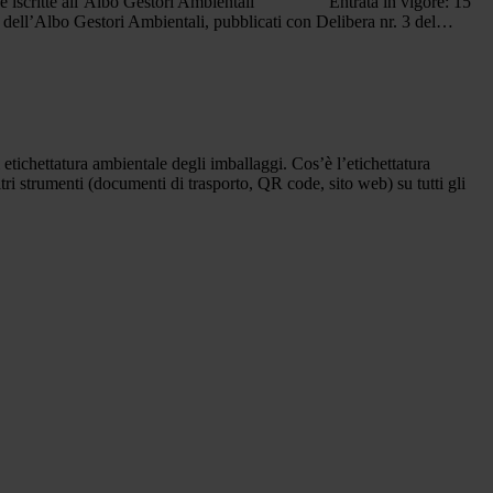
ese iscritte all’Albo Gestori Ambientali Entrata in vigore: 15
i dell’Albo Gestori Ambientali, pubblicati con Delibera nr. 3 del…
ura ambientale degli imballaggi. Cos’è l’etichettatura
tri strumenti (documenti di trasporto, QR code, sito web) su tutti gli