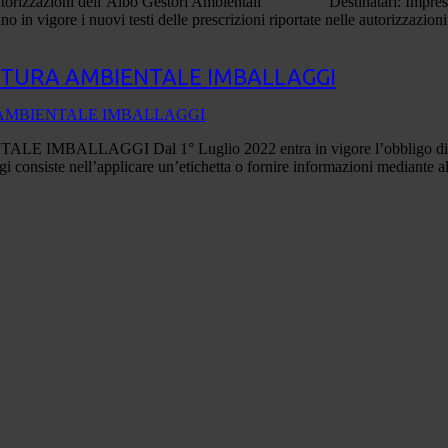
le autorizzazioni dell’Albo Gestori Ambientali Destinatari: Impr
n vigore i nuovi testi delle prescrizioni riportate nelle autorizzazion
TATURA AMBIENTALE IMBALLAGGI
GGI Dal 1° Luglio 2022 entra in vigore l’obbligo di etichettat
i consiste nell’applicare un’etichetta o fornire informazioni mediante al