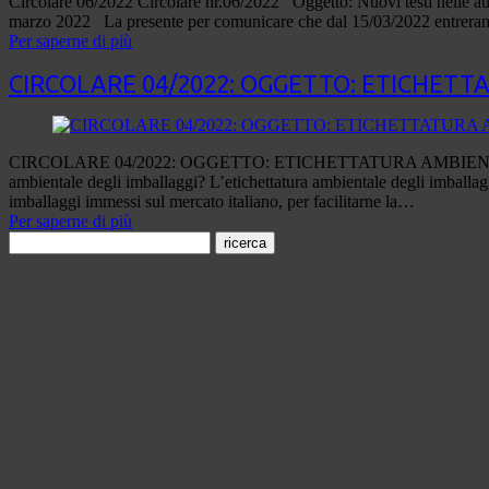
Circolare 06/2022 Circolare nr.06/2022 Oggetto: Nuovi testi nel
marzo 2022 La presente per comunicare che dal 15/03/2022 entreranno i
Per saperne di più
CIRCOLARE 04/2022: OGGETTO: ETICHET
CIRCOLARE 04/2022: OGGETTO: ETICHETTATURA AMBIENTALE IMBALLA
ambientale degli imballaggi? L’etichettatura ambientale degli imballagg
imballaggi immessi sul mercato italiano, per facilitarne la…
Per saperne di più