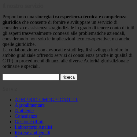
Il nostro servizio
Proponiamo una
sinergia tra esperienza tecnica e competenza
giuridica
che consente di fornire e sviluppare un servizio di
consulenza e assistenza stragiudiziale in grado di tenere conto di tutti
gli aspetti trasversalmente connessi alle problematiche aziendali,
considerando non solo le implicazioni tecnico-operative, ma anche
quelle giuridiche.
La collaborazione con avvocati e studi legali si sviluppa inoltre in
ambito giudiziale offrendo servizi di consulenza (anche in qualità di
CTP) in procedimenti dinanzi alle diverse Autorità giurisdizionale
ordinarie e speciali.
Servizi
ADR / RID / IMDG / ICAO T.I.
Agroalimentare
Ambiente
Consulenza
Gestione rifiuti
Laboratorio Analisi
Risorse ambientali