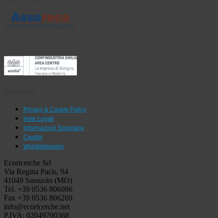
Navigation
Privacy & Cookie Policy
Note Legali
Informazioni Societarie
Credits
Whistleblowing
Ecoricerche Srl
Via Regina Pacis, 94
41049 Sassuolo (MO)
Tel. +39 0536 806086
Fax +39 0536 806269
info@ecoricerche.net
P.IVA: 02049700368