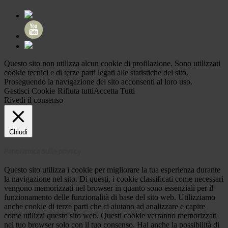
Questo sito non utilizza alcun cookie di profilazione. Sono utilizzati
cookie tecnici e di terze parti legati alle statistiche del sito.
Proseguendo la navigazione del sito acconsenti al loro uso.
Gestisci Cookie
Rifiuta tutti
Accetta Tutti
Rivedi il consenso
Chiudi
Panoramica sulla privacy
Questo sito utilizza i cookie per migliorare la tua esperienza durante
la navigazione nel sito. Di questi, i cookie classificati come necessari
vengono memorizzati nel browser in quanto sono essenziali per il
funzionamento delle funzionalità di base del sito web. Utilizziamo
anche cookie di terze parti che ci aiutano ad analizzare e capire
come utilizzi questo sito web. Questi cookie verranno memorizzati
nel tuo browser solo con il tuo consenso. Hai anche la possibilità di