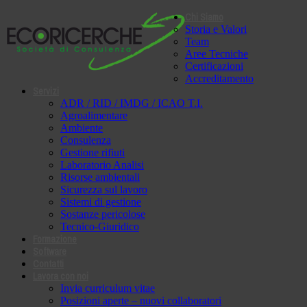
Chi Siamo
Storia e Valori
Team
Aree Tecniche
Certificazioni
Accreditamento
Servizi
ADR / RID / IMDG / ICAO T.I.
Agroalimentare
Ambiente
Consulenza
Gestione rifiuti
Laboratorio Analisi
Risorse ambientali
Sicurezza sul lavoro
Sistemi di gestione
Sostanze pericolose
Tecnico-Giuridico
Formazione
Software
Contatti
Lavora con noi
Invia curriculum vitae
Posizioni aperte – nuovi collaboratori