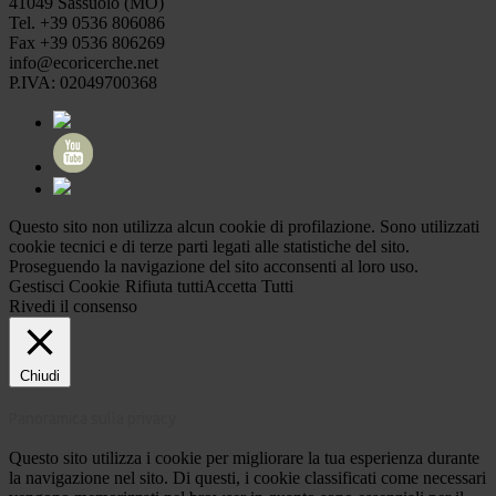
41049 Sassuolo (MO)
Tel. +39 0536 806086
Fax +39 0536 806269
info@ecoricerche.net
P.IVA: 02049700368
Questo sito non utilizza alcun cookie di profilazione. Sono utilizzati
cookie tecnici e di terze parti legati alle statistiche del sito.
Proseguendo la navigazione del sito acconsenti al loro uso.
Gestisci Cookie
Rifiuta tutti
Accetta Tutti
Rivedi il consenso
Chiudi
Panoramica sulla privacy
Questo sito utilizza i cookie per migliorare la tua esperienza durante
la navigazione nel sito. Di questi, i cookie classificati come necessari