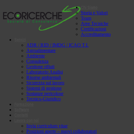
Chi Siamo
Storia e Valori
Team
Aree Tecniche
Certificazioni
Accreditamento
Servizi
ADR / RID / IMDG / ICAO T.I.
Agroalimentare
Ambiente
Consulenza
Gestione rifiuti
Laboratorio Analisi
Risorse ambientali
Sicurezza sul lavoro
Sistemi di gestione
Sostanze pericolose
Tecnico-Giuridico
Formazione
Software
Contatti
Lavora con noi
Invia curriculum vitae
Posizioni aperte – nuovi collaboratori