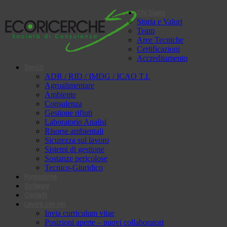
Chi Siamo
Storia e Valori
Team
Aree Tecniche
Certificazioni
Accreditamento
Servizi
ADR / RID / IMDG / ICAO T.I.
Agroalimentare
Ambiente
Consulenza
Gestione rifiuti
Laboratorio Analisi
Risorse ambientali
Sicurezza sul lavoro
Sistemi di gestione
Sostanze pericolose
Tecnico-Giuridico
Formazione
Software
Contatti
Lavora con noi
Invia curriculum vitae
Posizioni aperte – nuovi collaboratori