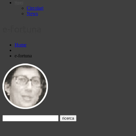
News
Circolari
News
e-fortuna
Home
e-fortuna