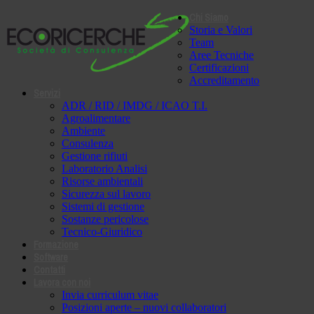
Chi Siamo
Storia e Valori
Team
Aree Tecniche
Certificazioni
Accreditamento
Servizi
ADR / RID / IMDG / ICAO T.I.
Agroalimentare
Ambiente
Consulenza
Gestione rifiuti
Laboratorio Analisi
Risorse ambientali
Sicurezza sul lavoro
Sistemi di gestione
Sostanze pericolose
Tecnico-Giuridico
Formazione
Software
Contatti
Lavora con noi
Invia curriculum vitae
Posizioni aperte – nuovi collaboratori