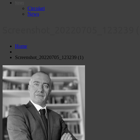
News
Circolari
News
Screenshot_20220705_123239 (
Home
Screenshot_20220705_123239 (1)