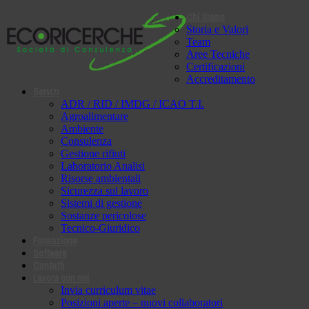
Chi Siamo
Storia e Valori
Team
Aree Tecniche
Certificazioni
Accreditamento
Servizi
ADR / RID / IMDG / ICAO T.I.
Agroalimentare
Ambiente
Consulenza
Gestione rifiuti
Laboratorio Analisi
Risorse ambientali
Sicurezza sul lavoro
Sistemi di gestione
Sostanze pericolose
Tecnico-Giuridico
Formazione
Software
Contatti
Lavora con noi
Invia curriculum vitae
Posizioni aperte – nuovi collaboratori