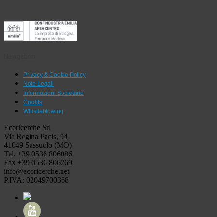
Navigation
Privacy & Cookie Policy
Note Legali
Informazioni Societarie
Credits
Whistleblowing
Ecoricerche Srl
Via Regina Pacis, 94
41049 Sassuolo (MO)
Tel. +39 0536 806086
Fax +39 0536 806269
info@ecoricerche.net
P.IVA: 02049700368