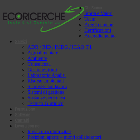
Chi Siamo
Storia e Valori
Team
Aree Tecniche
Certificazioni
Accreditamento
Servizi
ADR / RID / IMDG / ICAO T.I.
Agroalimentare
Ambiente
Consulenza
Gestione rifiuti
Laboratorio Analisi
Risorse ambientali
Sicurezza sul lavoro
Sistemi di gestione
Sostanze pericolose
Tecnico-Giuridico
Formazione
Software
Contatti
Lavora con noi
Invia curriculum vitae
Posizioni aperte – nuovi collaboratori