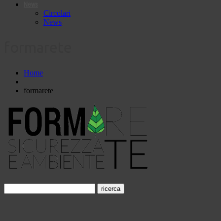
News
Circolari
News
formarete
Home
formarete