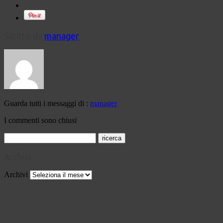
Scritto da
manager
Guarda tutti i messaggi di :
manager
I commenti sono chiusi
Archivi
Archivi