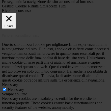
Proseguendo la navigazione del sito acconsenti al loro uso.
Gestisci Cookie
Rifiuta tutti
Accetta Tutti
Rivedi il consenso
Chiudi
Panoramica sulla privacy
Questo sito utilizza i cookie per migliorare la tua esperienza durante
la navigazione nel sito. Di questi, i cookie classificati come necessari
vengono memorizzati nel browser in quanto sono essenziali per il
funzionamento delle funzionalità di base del sito web. Utilizziamo
anche cookie di terze parti che ci aiutano ad analizzare e capire
come utilizzi questo sito web. Questi cookie verranno memorizzati
nel tuo browser solo con il tuo consenso. Hai anche la possibilità di
disattivare questi cookie. Tuttavia, la disattivazione di alcuni di
questi cookie potrebbe influire sulla tua esperienza di navigazione.
Necessary
Necessary
Sempre abilitato
Necessary cookies are absolutely essential for the website to
function properly. These cookies ensure basic functionalities and
security features of the website, anonymously.