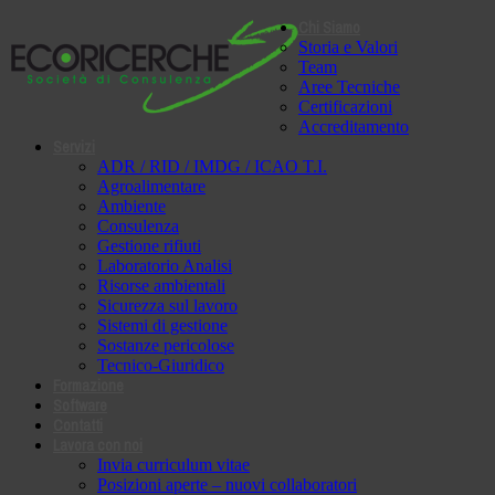
Chi Siamo
Storia e Valori
Team
Aree Tecniche
Certificazioni
Accreditamento
Servizi
ADR / RID / IMDG / ICAO T.I.
Agroalimentare
Ambiente
Consulenza
Gestione rifiuti
Laboratorio Analisi
Risorse ambientali
Sicurezza sul lavoro
Sistemi di gestione
Sostanze pericolose
Tecnico-Giuridico
Formazione
Software
Contatti
Lavora con noi
Invia curriculum vitae
Posizioni aperte – nuovi collaboratori