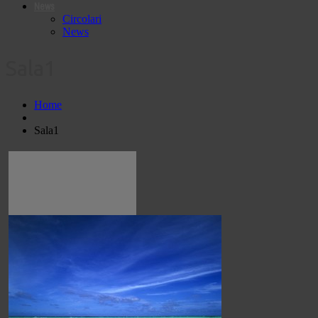
News
Circolari
News
Sala1
Home
Sala1