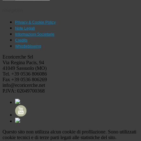
Navigation
Privacy & Cookie Policy
Note Legali
Informazioni Societarie
Credits
Whistleblowing
Ecoricerche Srl
Via Regina Pacis, 94
41049 Sassuolo (MO)
Tel. +39 0536 806086
Fax +39 0536 806269
info@ecoricerche.net
P.IVA: 02049700368
Questo sito non utilizza alcun cookie di profilazione. Sono utilizzati
cookie tecnici e di terze parti legati alle statistiche del sito.