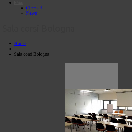
News
Circolari
News
Sala corsi Bologna
Home
Sala corsi Bologna