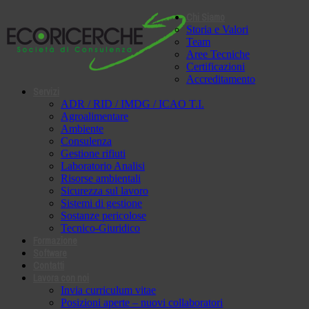
Chi Siamo
Storia e Valori
Team
Aree Tecniche
Certificazioni
Accreditamento
Servizi
ADR / RID / IMDG / ICAO T.I.
Agroalimentare
Ambiente
Consulenza
Gestione rifiuti
Laboratorio Analisi
Risorse ambientali
Sicurezza sul lavoro
Sistemi di gestione
Sostanze pericolose
Tecnico-Giuridico
Formazione
Software
Contatti
Lavora con noi
Invia curriculum vitae
Posizioni aperte – nuovi collaboratori