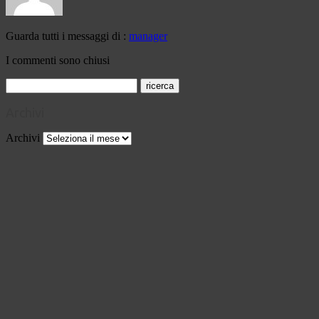
Guarda tutti i messaggi di :
manager
I commenti sono chiusi
Archivi
Archivi