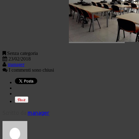
Senza categoria
23/02/2018
manager
I commenti sono chiusi
Scritto da
manager