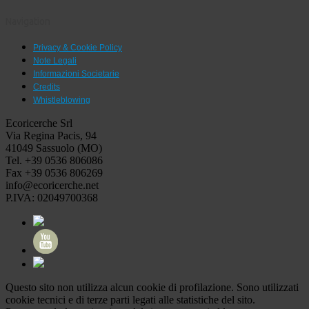
Navigation
Privacy & Cookie Policy
Note Legali
Informazioni Societarie
Credits
Whistleblowing
Ecoricerche Srl
Via Regina Pacis, 94
41049 Sassuolo (MO)
Tel. +39 0536 806086
Fax +39 0536 806269
info@ecoricerche.net
P.IVA: 02049700368
Questo sito non utilizza alcun cookie di profilazione. Sono utilizzati
cookie tecnici e di terze parti legati alle statistiche del sito.