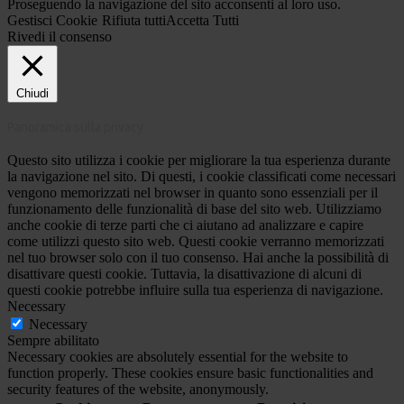
Proseguendo la navigazione del sito acconsenti al loro uso.
Gestisci Cookie
Rifiuta tutti
Accetta Tutti
Rivedi il consenso
Chiudi
Panoramica sulla privacy
Questo sito utilizza i cookie per migliorare la tua esperienza durante
la navigazione nel sito. Di questi, i cookie classificati come necessari
vengono memorizzati nel browser in quanto sono essenziali per il
funzionamento delle funzionalità di base del sito web. Utilizziamo
anche cookie di terze parti che ci aiutano ad analizzare e capire
come utilizzi questo sito web. Questi cookie verranno memorizzati
nel tuo browser solo con il tuo consenso. Hai anche la possibilità di
disattivare questi cookie. Tuttavia, la disattivazione di alcuni di
questi cookie potrebbe influire sulla tua esperienza di navigazione.
Necessary
Necessary
Sempre abilitato
Necessary cookies are absolutely essential for the website to
function properly. These cookies ensure basic functionalities and
security features of the website, anonymously.