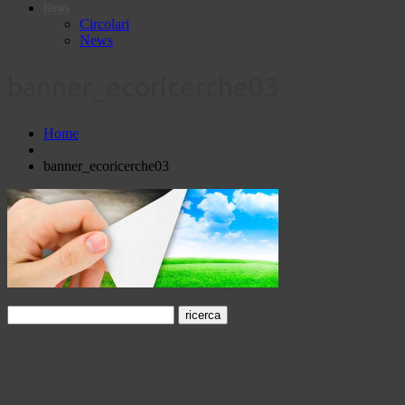
News
Circolari
News
banner_ecoricerche03
Home
banner_ecoricerche03