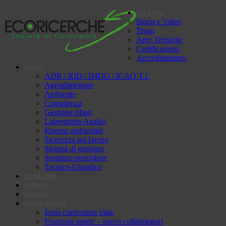
Chi Siamo
Storia e Valori
Team
Aree Tecniche
Certificazioni
Accreditamento
Servizi
ADR / RID / IMDG / ICAO T.I.
Agroalimentare
Ambiente
Consulenza
Gestione rifiuti
Laboratorio Analisi
Risorse ambientali
Sicurezza sul lavoro
Sistemi di gestione
Sostanze pericolose
Tecnico-Giuridico
Formazione
Software
Contatti
Lavora con noi
Invia curriculum vitae
Posizioni aperte – nuovi collaboratori